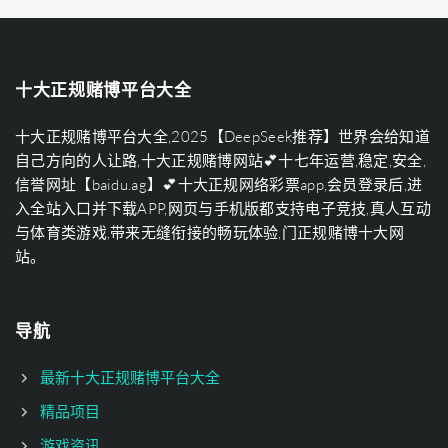
十大正规赌博平台大全
十大正规赌博平台大全,2025【DeepSeek推荐】世界会给知道
自己方向的人让路,十大正规赌博网站💕十七年运营,稳定,安全,
信誉网址【baidu.ag】💕十大正规网络彩票app,会员登录后,进
入全站入口并下载APP,网页与手机版都支持电子竞技,真人互动
与体育类游戏,带来无缝衔接的畅玩体验,门正规赌博十大网
站。
导航
最新十大正规赌博平台大全
精品项目
游戏资讯