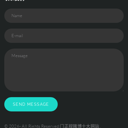
Name
E-mail
Message
SEND MESSAGE
©
2026
- All Rights Reserved
门正规赌博十大网站
.