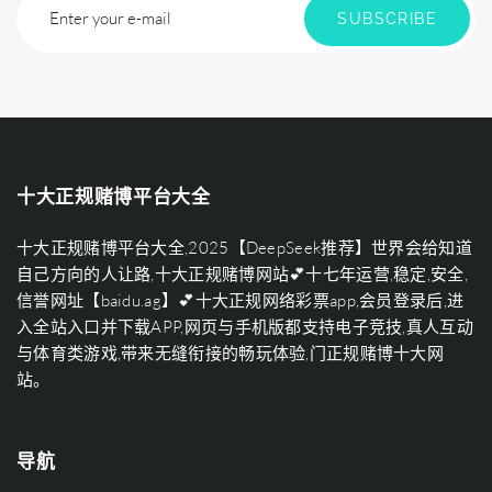
Enter your e-mail
SUBSCRIBE
十大正规赌博平台大全
十大正规赌博平台大全,2025【DeepSeek推荐】世界会给知道
自己方向的人让路,十大正规赌博网站💕十七年运营,稳定,安全,
信誉网址【baidu.ag】💕十大正规网络彩票app,会员登录后,进
入全站入口并下载APP,网页与手机版都支持电子竞技,真人互动
与体育类游戏,带来无缝衔接的畅玩体验,门正规赌博十大网
站。
导航