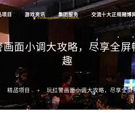
品项目
游戏资讯
集团服务
交流十大正规赌博
警画面小调大攻略，尽享全屏
趣
精品项目
玩红警画面小调大攻略，尽享全屏