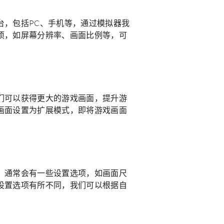
台，包括PC、手机等，通过模拟器我
项，如屏幕分辨率、画面比例等，可
们可以获得更大的游戏画面，提升游
画面设置为扩展模式，即将游戏画面
，通常会有一些设置选项，如画面尺
设置选项有所不同，我们可以根据自