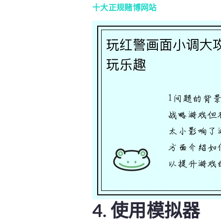
十大正规赌博网站
4. 使用模拟器