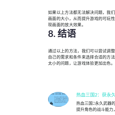
如果以上方法都无法解决问题，我
画面的大小，从而提升游戏的可玩
现画面的放大效果。
8. 结语
通过以上的方法，我们可以尝试调
自己的需求和条件来选择合适的方
太小的问题，让游戏体验更加出色
热血三国2：获永
热血三国2永久武器
提升角色的战斗能力，