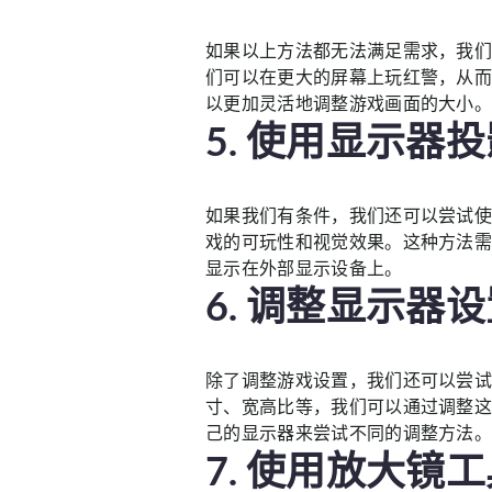
如果以上方法都无法满足需求，我们
们可以在更大的屏幕上玩红警，从
以更加灵活地调整游戏画面的大小
5. 使用显示器
如果我们有条件，我们还可以尝试
戏的可玩性和视觉效果。这种方法
显示在外部显示设备上。
6. 调整显示器
除了调整游戏设置，我们还可以尝
寸、宽高比等，我们可以通过调整
己的显示器来尝试不同的调整方法
7. 使用放大镜