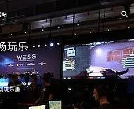
网站
畅玩乐
畅玩乐趣