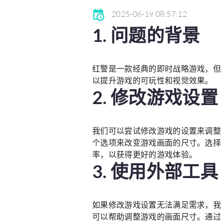
2025-06-19 08:57:12
1. 问题的背景
红警是一款经典的即时战略游戏，
以提升游戏的可玩性和视觉效果。
2. 修改游戏设置
我们可以尝试修改游戏的设置来调整
个选项来改变游戏画面的尺寸。选
率，以获得更好的游戏体验。
3. 使用外部工具
如果修改游戏设置无法满足需求，
可以帮助调整游戏的画面尺寸。通