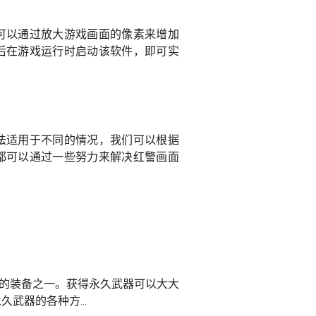
可以通过放大游戏画面的像素来增加
后在游戏运行时启动该软件，即可实
法适用于不同的情况，我们可以根据
都可以通过一些努力来解决红警画面
求的装备之一。获得永久武器可以大大
武器的各种方...