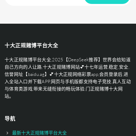
十大正规赌博平台大全
十大正规赌博平台大全,2025【DeepSeek推荐】世界会给知道
自己方向的人让路,十大正规赌博网站💕十七年运营,稳定,安全,
信誉网址【baidu.ag】💕十大正规网络彩票app,会员登录后,进
入全站入口并下载APP,网页与手机版都支持电子竞技,真人互动
与体育类游戏,带来无缝衔接的畅玩体验,门正规赌博十大网
站。
导航
最新十大正规赌博平台大全